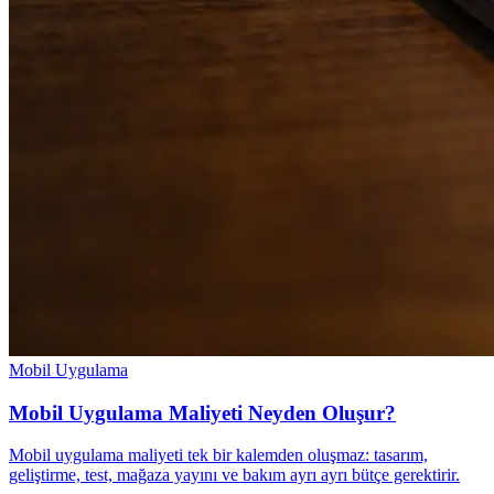
Mobil Uygulama
Mobil Uygulama Maliyeti Neyden Oluşur?
Mobil uygulama maliyeti tek bir kalemden oluşmaz: tasarım,
geliştirme, test, mağaza yayını ve bakım ayrı ayrı bütçe gerektirir.