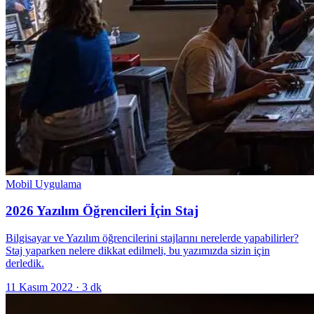
Mobil Uygulama
2026 Yazılım Öğrencileri İçin Staj
Bilgisayar ve Yazılım öğrencilerini stajlarını nerelerde yapabilirler?
Staj yaparken nelere dikkat edilmeli, bu yazımızda sizin için
derledik.
11 Kasım 2022
·
3
dk