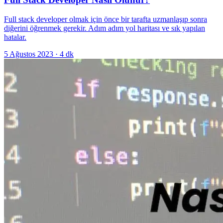
Full stack developer olmak için önce bir tarafta uzmanlaşıp sonra
diğerini öğrenmek gerekir. Adım adım yol haritası ve sık yapılan
hatalar.
5 Ağustos 2023
·
4
dk