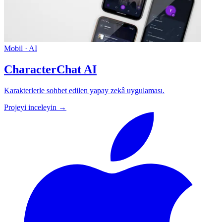
Mobil · AI
CharacterChat AI
Karakterlerle sohbet edilen yapay zekâ uygulaması.
Projeyi inceleyin →