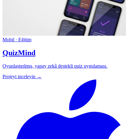
Mobil · Eğitim
QuizMind
Oyunlaştırılmış, yapay zekâ destekli quiz uygulaması.
Projeyi inceleyin →