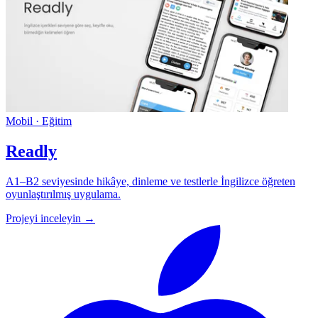
Mobil · Eğitim
Readly
A1–B2 seviyesinde hikâye, dinleme ve testlerle İngilizce öğreten
oyunlaştırılmış uygulama.
Projeyi inceleyin →