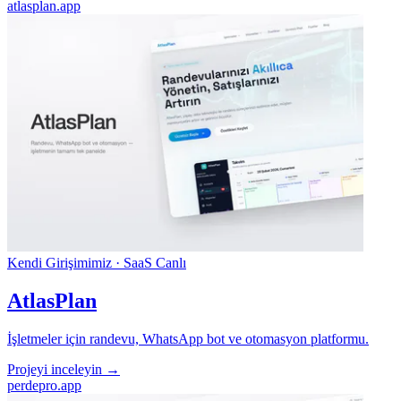
atlasplan.app
Kendi Girişimimiz · SaaS
Canlı
AtlasPlan
İşletmeler için randevu, WhatsApp bot ve otomasyon platformu.
Projeyi inceleyin →
perdepro.app