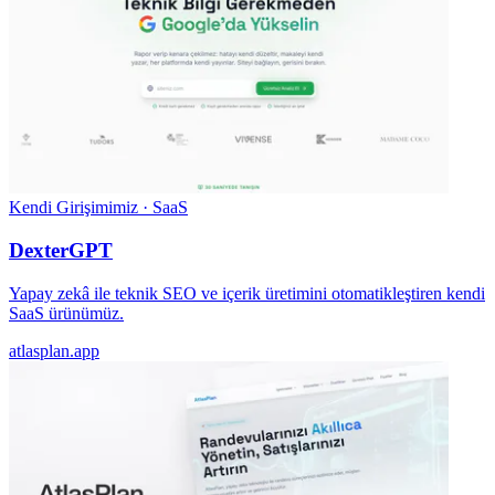
Kendi Girişimimiz · SaaS
DexterGPT
Yapay zekâ ile teknik SEO ve içerik üretimini otomatikleştiren kendi
SaaS ürünümüz.
atlasplan.app