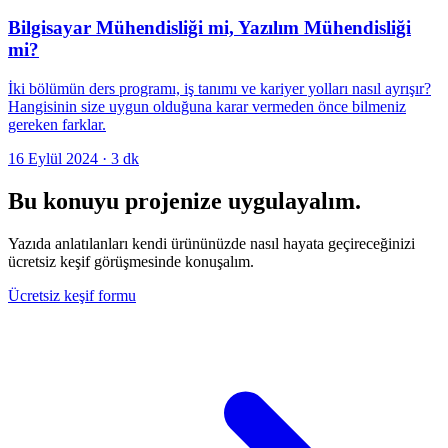
Bilgisayar Mühendisliği mi, Yazılım Mühendisliği
mi?
İki bölümün ders programı, iş tanımı ve kariyer yolları nasıl ayrışır?
Hangisinin size uygun olduğuna karar vermeden önce bilmeniz
gereken farklar.
16 Eylül 2024
·
3
dk
Bu konuyu projenize uygulayalım.
Yazıda anlatılanları kendi ürününüzde nasıl hayata geçireceğinizi
ücretsiz keşif görüşmesinde konuşalım.
Ücretsiz keşif formu