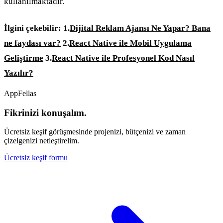
kullanılmaktadır.
İlgini çekebilir:
1.
Dijital Reklam Ajansı Ne Yapar? Bana
ne faydası var?
2.
React Native ile Mobil Uygulama
Geliştirme
3.
React Native ile Profesyonel Kod Nasıl
Yazılır?
AppFellas
Fikrinizi konuşalım.
Ücretsiz keşif görüşmesinde projenizi, bütçenizi ve zaman
çizelgenizi netleştirelim.
Ücretsiz keşif formu