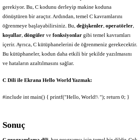
gerekiyor. Bu, C kodunu derleyip makine koduna
dönüştüren bir araçtır. Ardından, temel C kavramlarını
öğrenmeye başlayabilirsiniz. Bu,
değişkenler
,
operatörler
,
koşullar
,
döngüler
ve
fonksiyonlar
gibi temel kavramları
içerir. Ayrıca, C kütüphanelerini de öğrenmeniz gerekecektir.
Bu kütüphaneler, kodun daha etkili bir şekilde yazılmasını
ve hataların azaltılmasını sağlar.
C Dili ile Ekrana Hello World Yazmak:
#include
int main() { printf("Hello, World!\ "); return 0; }
Sonuç
C programlama dili
, her programcı için temel bir dildir. Çok