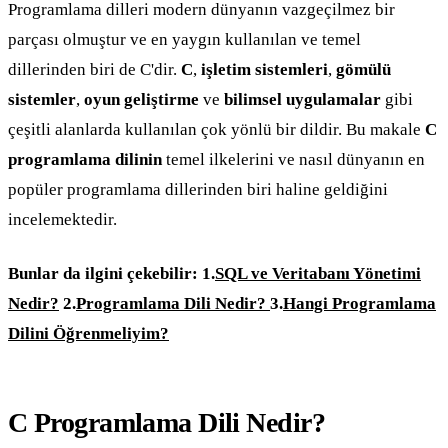
Programlama dilleri modern dünyanın vazgeçilmez bir
parçası olmuştur ve en yaygın kullanılan ve temel
dillerinden biri de C'dir.
C
,
işletim sistemleri
,
gömülü
sistemler
,
oyun geliştirme
ve
bilimsel uygulamalar
gibi
çeşitli alanlarda kullanılan çok yönlü bir dildir. Bu makale
C
programlama dilinin
temel ilkelerini ve nasıl dünyanın en
popüler programlama dillerinden biri haline geldiğini
incelemektedir.
Bunlar da ilgini çekebilir:
1.
SQL ve Veritabanı Yönetimi
Nedir?
2.
Programlama Dili Nedir?
3.
Hangi Programlama
Dilini Öğrenmeliyim?
C Programlama Dili Nedir?