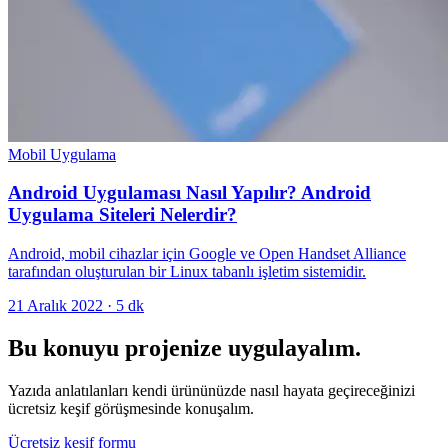
Mobil Uygulama
Android Uygulaması Nasıl Yapılır? Android
Uygulama Siteleri Nelerdir?
Android, mobil cihazlar için Google ve Open Handset Alliance
tarafından oluşturulan bir Linux tabanlı işletim sistemidir.
21 Aralık 2022
·
5
dk
Bu konuyu projenize uygulayalım.
Yazıda anlatılanları kendi ürününüzde nasıl hayata geçireceğinizi
ücretsiz keşif görüşmesinde konuşalım.
Ücretsiz keşif formu