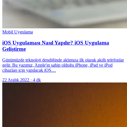
Mobil Uygulama
iOS Uygulaması Nasıl Yapılır? iOS Uygulama
Geliştirme
Günümüzde teknoloji dendiğinde aklımıza ilk olarak akıllı telefonlar
gelir. Bu yazımız, Apple'ın sahip olduğu iPhone, iPad ve iPod
cihazları için yapılacak iOS…
22 Aralık 2022
·
4
dk