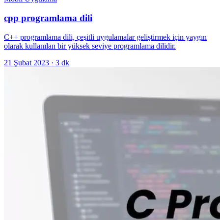
cpp programlama dili
C++ programlama dili, çeşitli uygulamalar geliştirmek için yaygın
olarak kullanılan bir yüksek seviye programlama dilidir.
21 Şubat 2023
·
3
dk