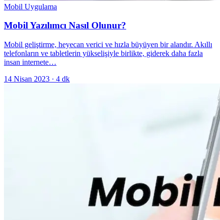
Mobil Uygulama
Mobil Yazılımcı Nasıl Olunur?
Mobil geliştirme, heyecan verici ve hızla büyüyen bir alandır. Akıllı
telefonların ve tabletlerin yükselişiyle birlikte, giderek daha fazla
insan internete…
14 Nisan 2023
·
4
dk