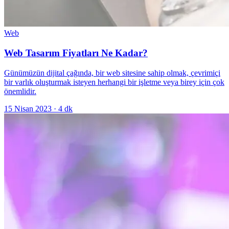
Web
Web Tasarım Fiyatları Ne Kadar?
Günümüzün dijital çağında, bir web sitesine sahip olmak, çevrimiçi
bir varlık oluşturmak isteyen herhangi bir işletme veya birey için çok
önemlidir.
15 Nisan 2023
·
4
dk