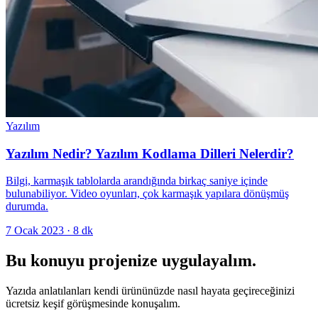
Yazılım
Yazılım Nedir? Yazılım Kodlama Dilleri Nelerdir?
Bilgi, karmaşık tablolarda arandığında birkaç saniye içinde
bulunabiliyor. Video oyunları, çok karmaşık yapılara dönüşmüş
durumda.
7 Ocak 2023
·
8
dk
Bu konuyu projenize uygulayalım.
Yazıda anlatılanları kendi ürününüzde nasıl hayata geçireceğinizi
ücretsiz keşif görüşmesinde konuşalım.