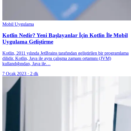
Mobil Uygulama
Kotlin Nedir? Yeni Başlayanlar İçin Kotlin İle Mobil
Uygulama Geliştirme
Kotlin, 2011 yılında JetBrains tarafından geliştirilen bir programlama
dilidir. Kotlin, Java ile aynı çalışma zamanı ortamını (JVM)
kullandığından, Java ile…
7 Ocak 2023
·
2
dk