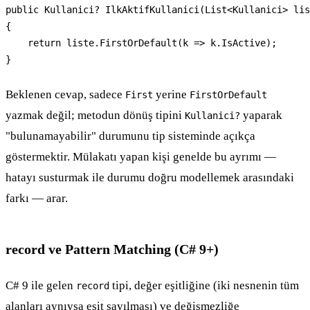
public Kullanici? IlkAktifKullanici(List<Kullanici> lis
{

    return liste.FirstOrDefault(k => k.IsActive);

}
Beklenen cevap, sadece
yerine
First
FirstOrDefault
yazmak değil; metodun dönüş tipini
yaparak
Kullanici?
"bulunamayabilir" durumunu tip sisteminde açıkça
göstermektir. Mülakatı yapan kişi genelde bu ayrımı —
hatayı susturmak ile durumu doğru modellemek arasındaki
farkı — arar.
record ve Pattern Matching (C# 9+)
C# 9 ile gelen
tipi, değer eşitliğine (iki nesnenin tüm
record
alanları aynıysa eşit sayılması) ve değişmezliğe