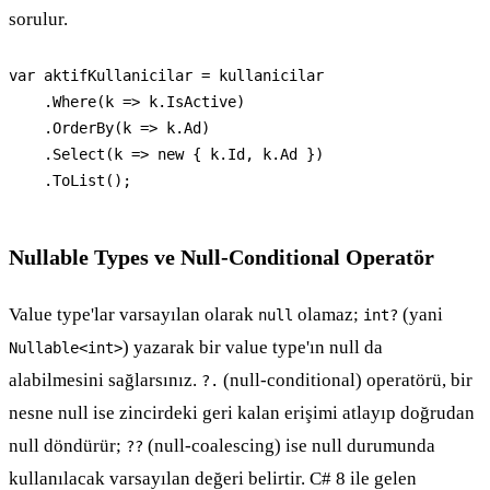
sorulur.
var aktifKullanicilar = kullanicilar

    .Where(k => k.IsActive)

    .OrderBy(k => k.Ad)

    .Select(k => new { k.Id, k.Ad })

    .ToList();
Nullable Types ve Null-Conditional Operatör
Value type'lar varsayılan olarak
olamaz;
(yani
null
int?
) yazarak bir value type'ın null da
Nullable<int>
alabilmesini sağlarsınız.
(null-conditional) operatörü, bir
?.
nesne null ise zincirdeki geri kalan erişimi atlayıp doğrudan
null döndürür;
(null-coalescing) ise null durumunda
??
kullanılacak varsayılan değeri belirtir. C# 8 ile gelen