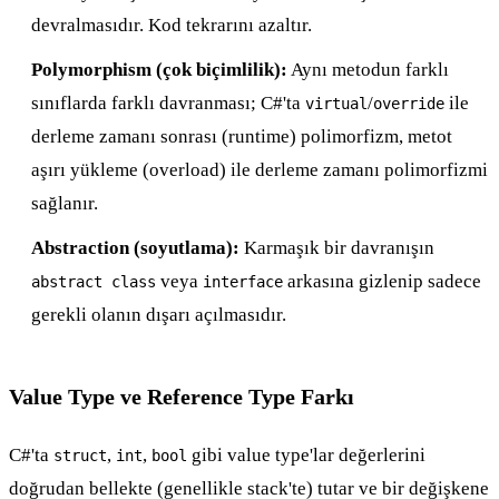
devralmasıdır. Kod tekrarını azaltır.
Polymorphism (çok biçimlilik):
Aynı metodun farklı
sınıflarda farklı davranması; C#'ta
/
ile
virtual
override
derleme zamanı sonrası (runtime) polimorfizm, metot
aşırı yükleme (overload) ile derleme zamanı polimorfizmi
sağlanır.
Abstraction (soyutlama):
Karmaşık bir davranışın
veya
arkasına gizlenip sadece
abstract class
interface
gerekli olanın dışarı açılmasıdır.
Value Type ve Reference Type Farkı
C#'ta
,
,
gibi value type'lar değerlerini
struct
int
bool
doğrudan bellekte (genellikle stack'te) tutar ve bir değişkene