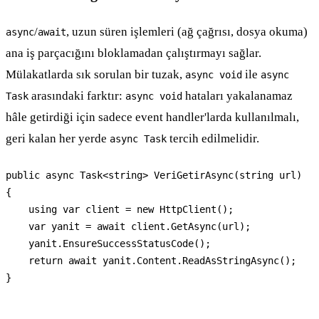
/
, uzun süren işlemleri (ağ çağrısı, dosya okuma)
async
await
ana iş parçacığını bloklamadan çalıştırmayı sağlar.
Mülakatlarda sık sorulan bir tuzak,
ile
async void
async
arasındaki farktır:
hataları yakalanamaz
Task
async void
hâle getirdiği için sadece event handler'larda kullanılmalı,
geri kalan her yerde
tercih edilmelidir.
async Task
public async Task<string> VeriGetirAsync(string url)

{

    using var client = new HttpClient();

    var yanit = await client.GetAsync(url);

    yanit.EnsureSuccessStatusCode();

    return await yanit.Content.ReadAsStringAsync();

}