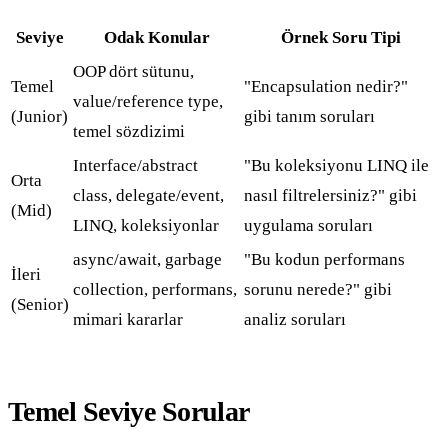
Seviye
Odak Konular
Örnek Soru Tipi
OOP dört sütunu,
Temel
"Encapsulation nedir?"
value/reference type,
(Junior)
gibi tanım soruları
temel sözdizimi
Interface/abstract
"Bu koleksiyonu LINQ ile
Orta
class, delegate/event,
nasıl filtrelersiniz?" gibi
(Mid)
LINQ, koleksiyonlar
uygulama soruları
async/await, garbage
"Bu kodun performans
İleri
collection, performans,
sorunu nerede?" gibi
(Senior)
mimari kararlar
analiz soruları
Temel Seviye Sorular