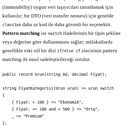
(immutability) uygun veri taşıyıcıları tanımlamak için
kullanılır; bir DTO (veri transfer nesnesi) için genelde
'tan daha az kod ile daha güvenli bir seçenektir.
class
Pattern matching
ise
ifadelerinin bir tipin şekline
switch
veya değerine göre dallanmasını sağlar; mülakatlarda
genellikle eski stil bir dizi
zincirinin pattern
if/else if
matching ile nasıl sadeleştirileceği sorulur.
public record Urun(string Ad, decimal Fiyat);

string FiyatKategorisi(Urun urun) => urun switch

{

    { Fiyat: < 100 } => "Ekonomik",

    { Fiyat: >= 100 and < 500 } => "Orta",

    _ => "Premium"

};