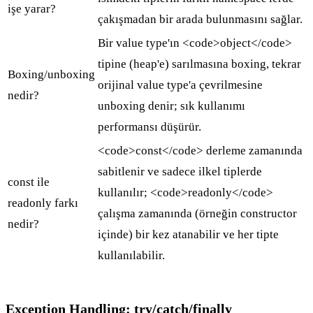
işe yarar?
çakışmadan bir arada bulunmasını sağlar.
Bir value type'ın <code>object</code>
tipine (heap'e) sarılmasına boxing, tekrar
Boxing/unboxing
orijinal value type'a çevrilmesine
nedir?
unboxing denir; sık kullanımı
performansı düşürür.
<code>const</code> derleme zamanında
sabitlenir ve sadece ilkel tiplerde
const ile
kullanılır; <code>readonly</code>
readonly farkı
çalışma zamanında (örneğin constructor
nedir?
içinde) bir kez atanabilir ve her tipte
kullanılabilir.
Exception Handling: try/catch/finally