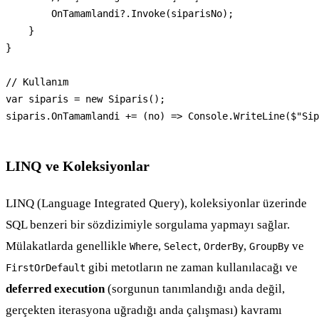
        OnTamamlandi?.Invoke(siparisNo);

    }

}

// Kullanım

var siparis = new Siparis();

siparis.OnTamamlandi += (no) => Console.WriteLine($"Sip
LINQ ve Koleksiyonlar
LINQ (Language Integrated Query), koleksiyonlar üzerinde
SQL benzeri bir sözdizimiyle sorgulama yapmayı sağlar.
Mülakatlarda genellikle
,
,
,
ve
Where
Select
OrderBy
GroupBy
gibi metotların ne zaman kullanılacağı ve
FirstOrDefault
deferred execution
(sorgunun tanımlandığı anda değil,
gerçekten iterasyona uğradığı anda çalışması) kavramı