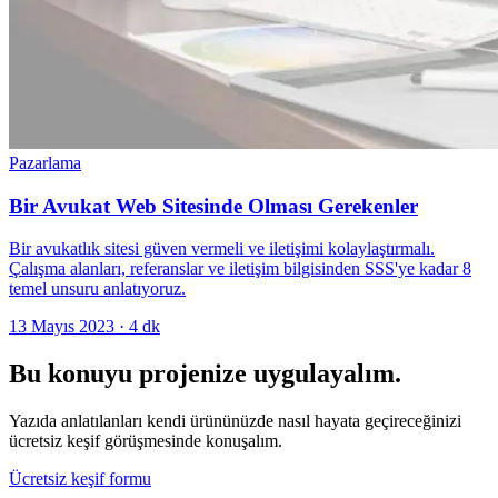
Pazarlama
Bir Avukat Web Sitesinde Olması Gerekenler
Bir avukatlık sitesi güven vermeli ve iletişimi kolaylaştırmalı.
Çalışma alanları, referanslar ve iletişim bilgisinden SSS'ye kadar 8
temel unsuru anlatıyoruz.
13 Mayıs 2023
·
4
dk
Bu konuyu projenize uygulayalım.
Yazıda anlatılanları kendi ürününüzde nasıl hayata geçireceğinizi
ücretsiz keşif görüşmesinde konuşalım.
Ücretsiz keşif formu