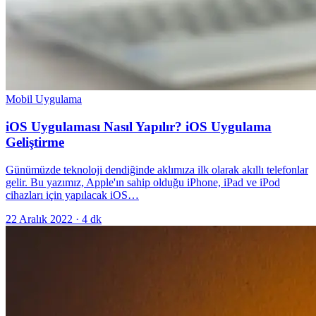
Mobil Uygulama
iOS Uygulaması Nasıl Yapılır? iOS Uygulama
Geliştirme
Günümüzde teknoloji dendiğinde aklımıza ilk olarak akıllı telefonlar
gelir. Bu yazımız, Apple'ın sahip olduğu iPhone, iPad ve iPod
cihazları için yapılacak iOS…
22 Aralık 2022
·
4
dk