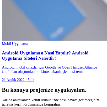
Mobil Uygulama
Android Uygulaması Nasıl Yapılır? Android
Uygulama Siteleri Nelerdir?
Android, mobil cihazlar için Google ve Open Handset Alliance
tarafından oluşturulan bir Linux tabanlı işletim sistemidir.
21 Aralık 2022
·
5
dk
Bu konuyu projenize uygulayalım.
Yazıda anlatılanları kendi ürününüzde nasıl hayata geçireceğinizi
ücretsiz keşif görüşmesinde konuşalım.