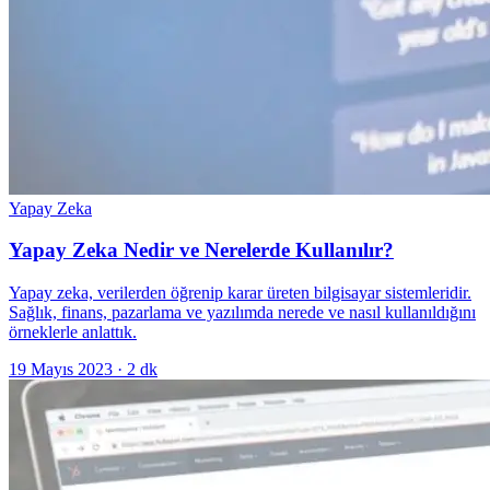
Yapay Zeka
Yapay Zeka Nedir ve Nerelerde Kullanılır?
Yapay zeka, verilerden öğrenip karar üreten bilgisayar sistemleridir.
Sağlık, finans, pazarlama ve yazılımda nerede ve nasıl kullanıldığını
örneklerle anlattık.
19 Mayıs 2023
·
2
dk